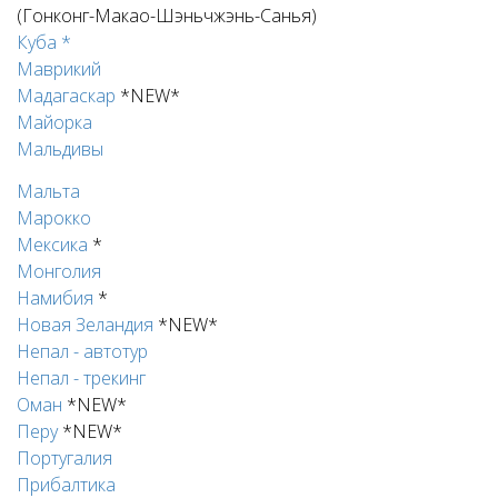
(
Гонконг-Макао-Шэньчжэнь-Санья)
Куба *
Маврикий
Мадагаскар
*NEW*
Майорка
Мальдивы
Мальта
Марокко
Мексика
*
Монголия
Намибия
*
Новая Зеландия
*NEW*
Непал - автотур
Непал - трекинг
Оман
*NEW*
Перу
*NEW*
Португалия
Прибалтика