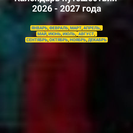
2026 - 2027 года
ЯНВАРЬ
,
ФЕВРАЛЬ
,
МАРТ
,
АПРЕЛЬ
,
МАЙ
,
ИЮНЬ
,
ИЮЛЬ
,
АВГУСТ
,
СЕНТЯБРЬ
,
ОКТЯБРЬ
,
НОЯБРЬ
,
ДЕКАБРЬ