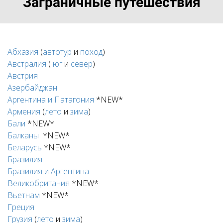
Заграничные путешествия
Абхазия
(
автотур
и
поход
)
Австралия
(
юг
и
север
)
Австрия
Азербайджан
Аргентина и Патагония
*NEW*
Армения
(
лето
и
зима
)
Бали
*NEW*
Балканы
*NEW*
Беларусь
*NEW*
Бразилия
Бразилия и Аргентина
Великобритания
*NEW*
Вьетнам
*NEW*
Греция
Грузия
(
лето
и
зима
)